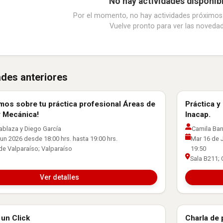
No hay actividades disponib
Por el momento, no hay actividades próximo
Vuelve pronto para ver las novedad
ades anteriores
os sobre tu práctica profesional Áreas de
Práctica y
Laboral
Orientación
y Mecánica!
Inacap.
ablaza y Diego García
Camila Bar
un 2026 desde 18:00 hrs. hasta 19:00 hrs.
Mar 16 de J
de Valparaíso; Valparaíso
19:50
Sala B211;
Ver detalles
un Click
Charla de 
Laboral
Orientación