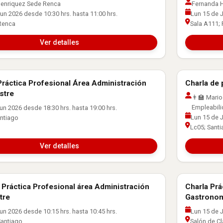
enriquez Sede Renca
Fernanda 
un 2026 desde 10:30 hrs. hasta 11:00 hrs.
Lun 15 de J
 Renca
Sala A111;
Ver detalles
Práctica Profesional Área Administración
Charla de 
Laboral
Orientación
stre
👨‍🏫 Mari
Empleabil
un 2026 desde 18:30 hrs. hasta 19:00 hrs.
Lun 15 de J
antiago
Lc05; Sant
Ver detalles
 Práctica Profesional área Administración
Charla Prá
Laboral
Orientación
tre
Gastrono
un 2026 desde 10:15 hrs. hasta 10:45 hrs.
Lun 15 de J
Santiago
Salón de Cl