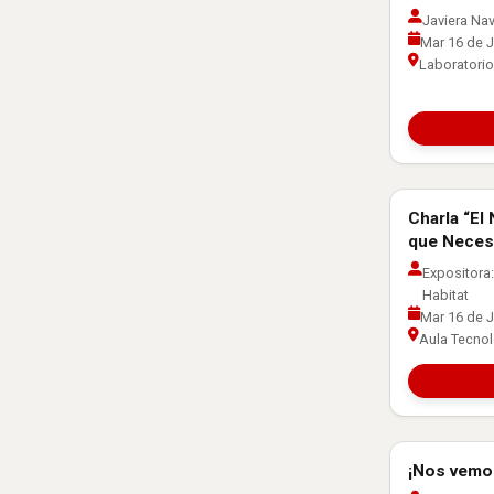
Javiera Nav
Mar 16 de J
Laboratorio
Charla “El
Orientación 
que Necesi
Expositora
Habitat
Mar 16 de J
Aula Tecnoló
¡Nos vemo
Orientación 