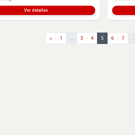
Ver detalles
Anterior
«
1
…
3
4
5
6
7
…