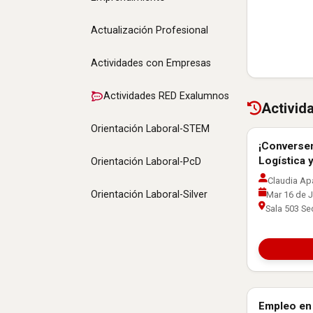
Actualización Profesional
Actividades con Empresas
Actividades RED Exalumnos
Activid
Orientación Laboral-STEM
¡Conversem
Orientación 
Logística 
Orientación Laboral-PcD
Claudia Ap
Orientación Laboral-Silver
Mar 16 de J
Sala 503 Se
Empleo en 
Orientación 