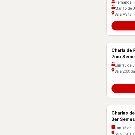
Fernanda H
Mar 16 de J
Sala A313;
Charla de 
Orientación 
7mo Seme
Lun 15 de J
Sala 203; S
Charlas de
Orientación 
3er Semes
Lun 15 de J
Sala LK01; 