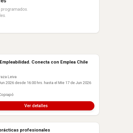
les
s programados.
es.
 Empleabilidad. Conecta con Emplea Chile
 Laboral
raza Leiva
un 2026 desde 16:00 hrs. hasta el Mie 17 de Jun 2026
 Copiapó
Ver detalles
prácticas profesionales
 Laboral