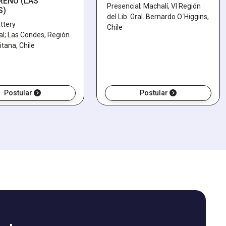
RENO (LAS
Presencial; Machalí, VI Región
S)
del Lib. Gral. Bernardo O´Higgins,
ttery
Chile
al; Las Condes, Región
itana, Chile
Postular
Postular