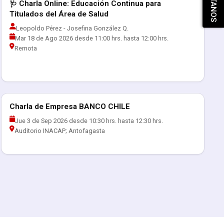
🩺 Charla Online: Educación Continua para
Actividades RED Exalumnos
Titulados del Área de Salud
Leopoldo Pérez - Josefina González Q.
Mar 18 de Ago 2026 desde 11:00 hrs. hasta 12:00 hrs.
Remota
Charla de Empresa BANCO CHILE
Actualización Profesional
Jue 3 de Sep 2026 desde 10:30 hrs. hasta 12:30 hrs.
Auditorio INACAP; Antofagasta