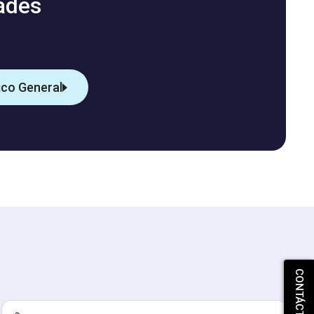
ades
ico General
CONTÁCTANOS