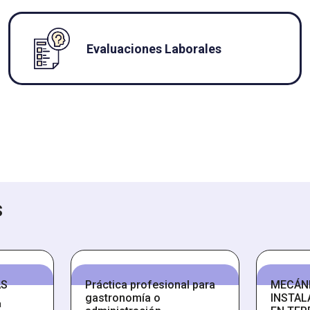
Evaluaciones Laborales
s
AS
Práctica profesional para
MECÁN
gastronomía o
INSTAL
a