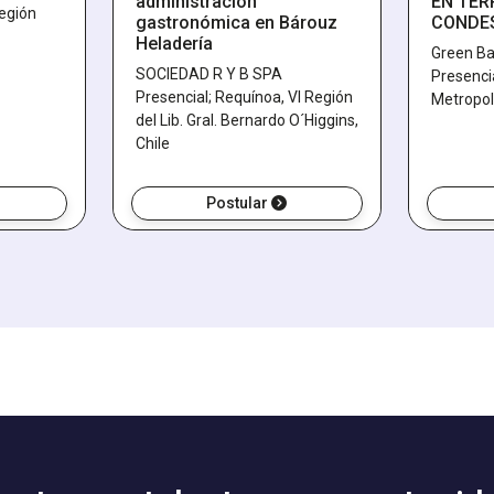
administración
EN TER
Región
gastronómica en Bárouz
CONDE
Heladería
Green Ba
SOCIEDAD R Y B SPA
Presenci
Presencial; Requínoa, VI Región
Metropol
del Lib. Gral. Bernardo O´Higgins,
Chile
Postular