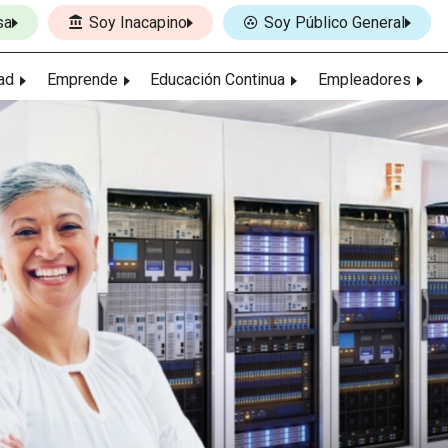
sa
Soy Inacapino
Soy Público General
ad
Emprende
Educación Continua
Empleadores