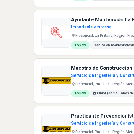
Ayudante Mantención La P
Importante empresa
Presencial; La Pintana, Región Met
Carreras buscadas:
Nueva
Técnico en mantenimiento
Maestro de Construccion
Servicio de Ingeniería y Const
Presencial; Pudahuel, Región Metr
Carreras buscadas:
Nueva
Junior (de 2 a 5 años de
Practicante Prevencionist
Servicio de Ingeniería y Const
Presencial; Pudahuel, Región Metr