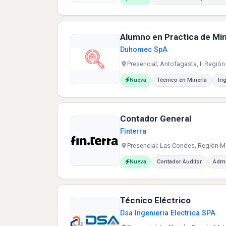
Alumno en Practica de Min
Duhomec SpA
Presencial; Antofagasta, II Región
Carreras buscadas:
Nueva
Técnico en Minería
In
Contador General
Finterra
Presencial; Las Condes, Región Me
Carreras buscadas:
Nueva
Contador Auditor
Admi
Técnico Eléctrico
Dsa Ingenieria Electrica SPA