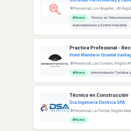
Sociedad Parischewsky y Caste
Presencial; Los Ángeles, VIII Regió
Carreras buscadas:
Nueva
Técnico en Telecomunicac
Automatización y Control Industrial
Practica Profesional - R
Hotel Mandarin Oriental Santia
Presencial; Las Condes, Región Me
Carreras buscadas:
Nueva
Administración Turística y
Técnico en Construcción
Dsa Ingenieria Electrica SPA
Presencial; La Florida, Región Met
Carreras buscadas:
Nueva