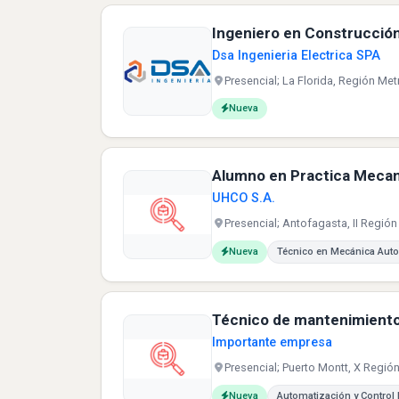
Ingeniero en Construcció
Dsa Ingenieria Electrica SPA
Presencial; La Florida, Región Met
Carreras buscadas:
Nueva
Alumno en Practica Mecan
UHCO S.A.
Presencial; Antofagasta, II Región
Carreras buscadas:
Nueva
Técnico en Mecánica Aut
Técnico de mantenimiento
Importante empresa
Presencial; Puerto Montt, X Regió
Carreras buscadas:
Nueva
Automatización y Control I