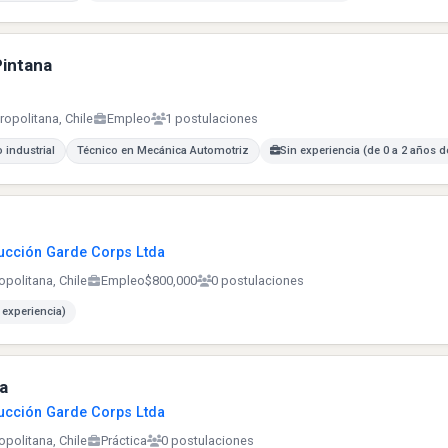
intana
ropolitana, Chile
Empleo
1 postulaciones
 industrial
Técnico en Mecánica Automotriz
Sin experiencia (de 0 a 2 años d
rucción Garde Corps Ltda
opolitana, Chile
Empleo
$800,000
0 postulaciones
 experiencia)
a
rucción Garde Corps Ltda
opolitana, Chile
Práctica
0 postulaciones