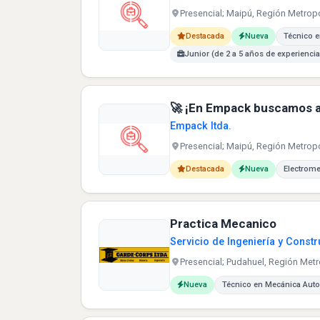
Presencial; Maipú, Región Metropo
Carreras buscadas:
Destacada
Nueva
Técnico en
Junior (de 2 a 5 años de experiencia
🚀 ¡En Empack buscamos a
Empack ltda.
Presencial; Maipú, Región Metropo
Carreras buscadas:
Destacada
Nueva
Electrom
Practica Mecanico
Servicio de Ingeniería y Const
Presencial; Pudahuel, Región Metr
Carreras buscadas:
Nueva
Técnico en Mecánica Aut