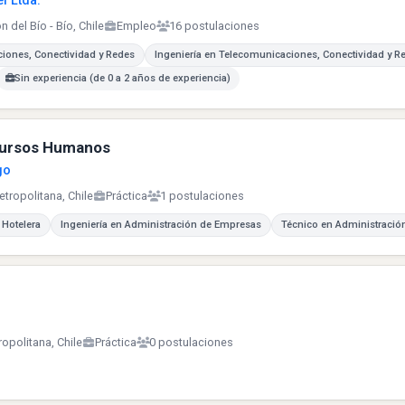
l Ltda.
n del Bío - Bío, Chile
Empleo
16 postulaciones
iones, Conectividad y Redes
Ingeniería en Telecomunicaciones, Conectividad y R
Sin experiencia (de 0 a 2 años de experiencia)
ecursos Humanos
go
tropolitana, Chile
Práctica
1 postulaciones
 Hotelera
Ingeniería en Administración de Empresas
Técnico en Administració
ropolitana, Chile
Práctica
0 postulaciones