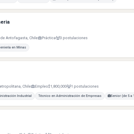
eria
 de Antofagasta, Chile
Práctica
3 postulaciones
geniería en Minas
tropolitana, Chile
Empleo
$1,800,000
1 postulaciones
nistración Industrial
Técnico en Administración de Empresas
Senior (de 5 a