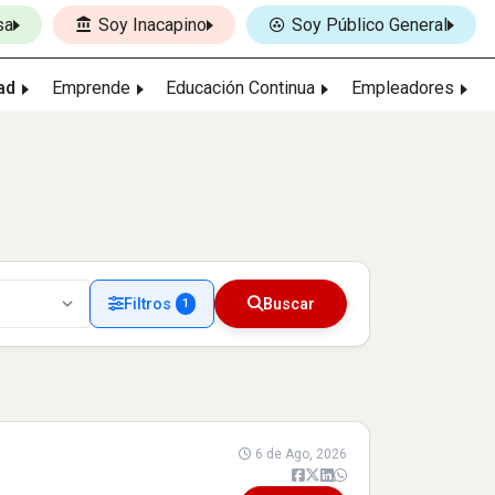
sa
Soy Inacapino
Soy Público General
ad
Emprende
Educación Continua
Empleadores
Filtros
Buscar
1
6 de Ago, 2026