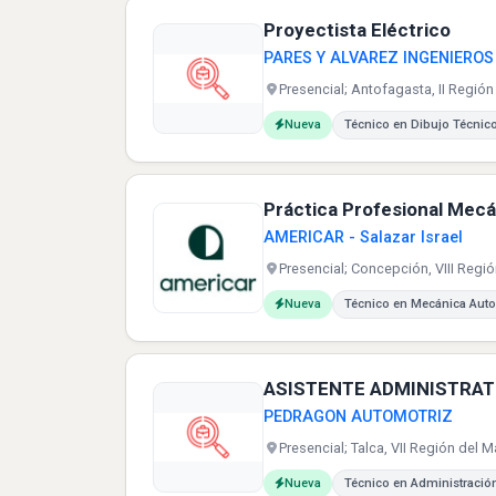
Proyectista Eléctrico
PARES Y ALVAREZ INGENIEROS
Presencial; Antofagasta, II Región
Carreras buscadas:
Nueva
Técnico en Dibujo Técnic
Práctica Profesional Mec
AMERICAR - Salazar Israel
Presencial; Concepción, VIII Región
Carreras buscadas:
Nueva
Técnico en Mecánica Aut
ASISTENTE ADMINISTRAT
PEDRAGON AUTOMOTRIZ
Presencial; Talca, VII Región del M
Carreras buscadas:
Nueva
Técnico en Administració