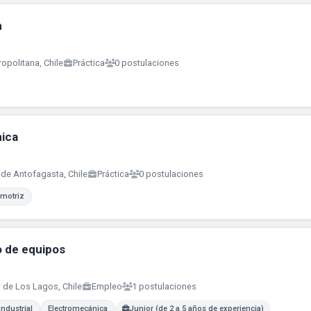
n
ropolitana, Chile
Práctica
0 postulaciones
ica
 de Antofagasta, Chile
Práctica
0 postulaciones
omotriz
 de equipos
n de Los Lagos, Chile
Empleo
1 postulaciones
ndustrial
Electromecánica
Junior (de 2 a 5 años de experiencia)