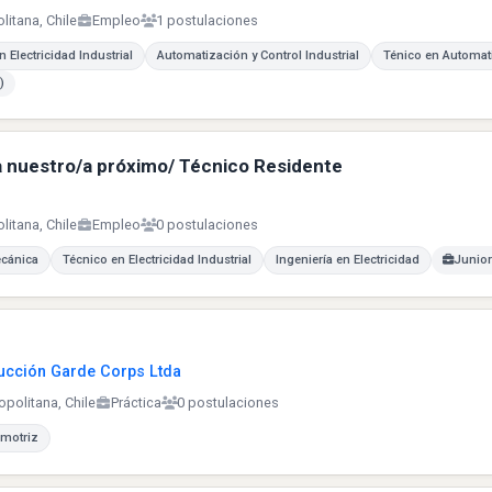
litana, Chile
Empleo
1 postulaciones
 Electricidad Industrial
Automatización y Control Industrial
Ténico en Automat
)
 nuestro/a próximo/ Técnico Residente
litana, Chile
Empleo
0 postulaciones
ecánica
Técnico en Electricidad Industrial
Ingeniería en Electricidad
Junior
rucción Garde Corps Ltda
opolitana, Chile
Práctica
0 postulaciones
omotriz