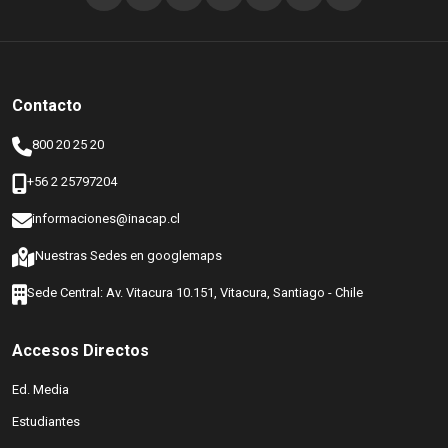
Contacto
800 20 25 20
+56 2 25797204
informaciones@inacap.cl
(abre en nueva ventana)
Nuestras Sedes en googlemaps
Sede Central: Av. Vitacura 10.151, Vitacura, Santiago - Chile
Accesos Directos
(abre en nueva ventana)
Ed. Media
(abre en nueva ventana)
Estudiantes