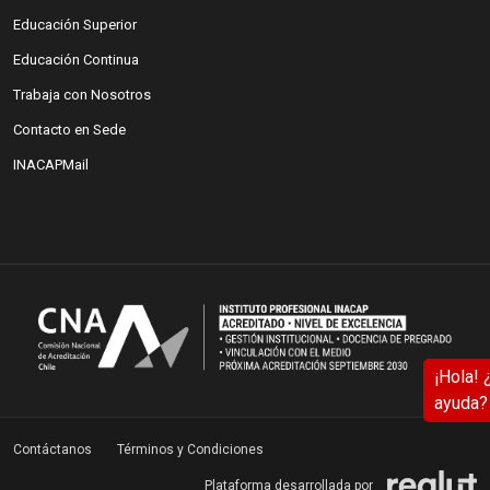
(abre en nueva ventana)
Educación Superior
(abre en nueva ventana)
Educación Continua
(abre en nueva ventana)
Trabaja con Nosotros
(abre en nueva ventana)
Contacto en Sede
(abre en nueva ventana)
INACAPMail
Contáctanos
Términos y Condiciones
(a
Plataforma desarrollada por