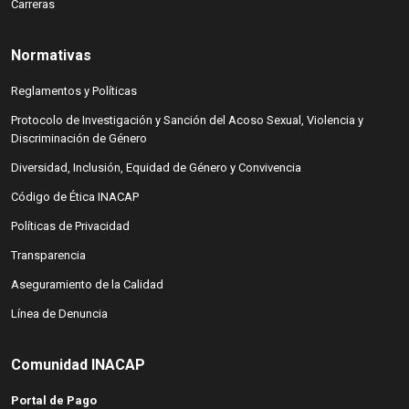
(abre en nueva ventana)
Carreras
Normativas
(abre en nueva ventana)
Reglamentos y Políticas
(abre en nueva ventana)
Protocolo de Investigación y Sanción del Acoso Sexual, Violencia y
Discriminación de Género
(abre en nueva ventana)
Diversidad, Inclusión, Equidad de Género y Convivencia
(abre en nueva ventana)
Código de Ética INACAP
(abre en nueva ventana)
Políticas de Privacidad
(abre en nueva ventana)
Transparencia
(abre en nueva ventana)
Aseguramiento de la Calidad
(abre en nueva ventana)
Línea de Denuncia
Comunidad INACAP
Portal de Pago