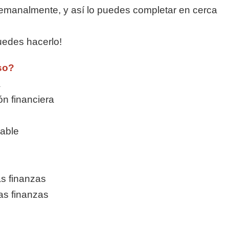
analmente, y así lo puedes completar en cerca
puedes hacerlo!
so?
a
ón financiera
able
as finanzas
as finanzas