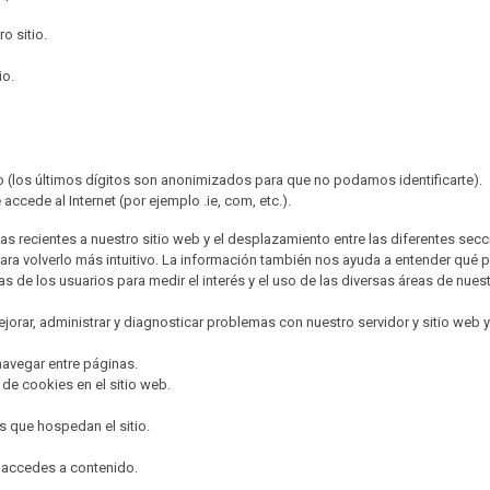
o sitio.
io.
do (los últimos dígitos son anonimizados para que no podamos identificarte).
ccede al Internet (por ejemplo .ie, com, etc.).
recientes a nuestro sitio web y el desplazamiento entre las diferentes seccion
a volverlo más intuitivo. La información también nos ayuda a entender qué p
s de los usuarios para medir el interés y el uso de las diversas áreas de nuest
rar, administrar y diagnosticar problemas con nuestro servidor y sitio web y 
 navegar entre páginas.
 de cookies en el sitio web.
s que hospedan el sitio.
e accedes a contenido.