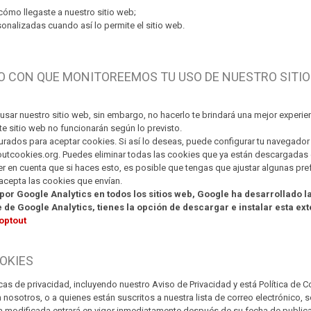
cómo llegaste a nuestro sitio web;
onalizadas cuando así lo permite el sitio web.
RDO CON QUE MONITOREEMOS TU USO DE NUESTRO SIT
usar nuestro sitio web, sin embargo, no hacerlo te brindará una mejor experi
 sitio web no funcionarán según lo previsto.
ados para aceptar cookies. Si así lo deseas, puede configurar tu navegador 
outcookies.org. Puedes eliminar todas las cookies que ya están descargadas e
 en cuenta que si haces esto, es posible que tengas que ajustar algunas pref
 acepta las cookies que envían.
por Google Analytics en todos los sitios web, Google ha desarrollado l
 de Google Analytics, tienes la opción de descargar e instalar esta ex
optout
OOKIES
as de privacidad, incluyendo nuestro Aviso de Privacidad y está Política de
 nosotros, o a quienes están suscritos a nuestra lista de correo electrónico,
tica modificada entrará en vigor inmediatamente después de su fecha de publi