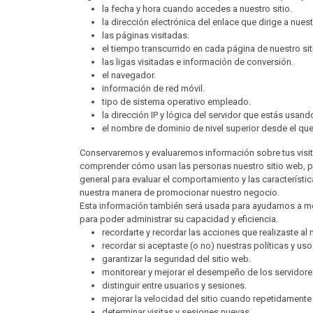
la fecha y hora cuando accedes a nuestro sitio.
la dirección electrónica del enlace que dirige a nuestr
las páginas visitadas.
el tiempo transcurrido en cada página de nuestro sit
las ligas visitadas e información de conversión.
el navegador.
información de red móvil.
tipo de sistema operativo empleado.
la dirección IP y lógica del servidor que estás usan
el nombre de dominio de nivel superior desde el que a
Conservaremos y evaluaremos información sobre tus visitas 
comprender cómo usan las personas nuestro sitio web, par
general para evaluar el comportamiento y las característica
nuestra manera de promocionar nuestro negocio.
Esta información también será usada para ayudarnos a mejo
para poder administrar su capacidad y eficiencia.
recordarte y recordar las acciones que realizaste al
recordar si aceptaste (o no) nuestras políticas y uso
garantizar la seguridad del sitio web.
monitorear y mejorar el desempeño de los servidore
distinguir entre usuarios y sesiones.
mejorar la velocidad del sitio cuando repetidament
determinar visitas y sesiones nuevas.