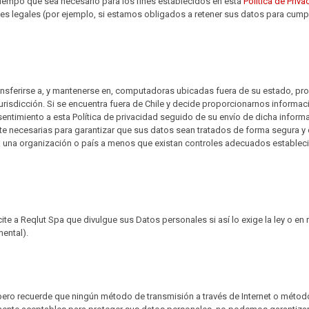
 tiempo que sea necesario para los fines establecidos en esta
Política de Priv
s legales (por ejemplo, si estamos obligados a retener sus datos para cumplir
ansferirse a, y mantenerse en, computadoras ubicadas fuera de su estado, prov
jurisdicción. Si se encuentra fuera de Chile y decide proporcionarnos informac
sentimiento a esta Política de privacidad seguido de su envío de dicha inform
 necesarias para garantizar que sus datos sean tratados de forma segura y
a una organización o país a menos que existan controles adecuados establecid
ite a Reqlut Spa que divulgue sus Datos personales si así lo exige la ley o en
ental).
pero recuerde que ningún método de transmisión a través de Internet o métod