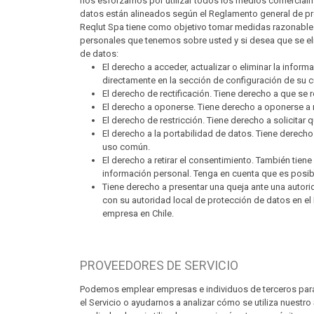
nos esforzamos por utilizar todos los medios comercial
datos están alineados según el Reglamento general de pr
Reqlut Spa tiene como objetivo tomar medidas razonables p
personales que tenemos sobre usted y si desea que se el
de datos:
El derecho a acceder, actualizar o eliminar la infor
directamente en la sección de configuración de su 
El derecho de rectificación. Tiene derecho a que se 
El derecho a oponerse. Tiene derecho a oponerse a
El derecho de restricción. Tiene derecho a solicitar
El derecho a la portabilidad de datos. Tiene derech
uso común.
El derecho a retirar el consentimiento. También tie
información personal. Tenga en cuenta que es posibl
Tiene derecho a presentar una queja ante una autor
con su autoridad local de protección de datos en e
empresa en Chile.
PROVEEDORES DE SERVICIO
Podemos emplear empresas e individuos de terceros para fa
el Servicio o ayudarnos a analizar cómo se utiliza nuestr