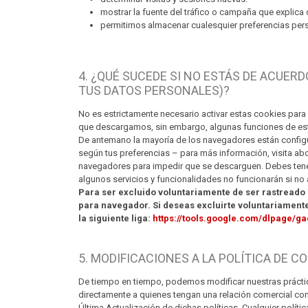
mostrar la fuente del tráfico o campaña que explica 
permitirnos almacenar cualesquier preferencias pers
4. ¿QUÉ SUCEDE SI NO ESTÁS DE ACUE
TUS DATOS PERSONALES)?
No es estrictamente necesario activar estas cookies para 
que descargamos, sin embargo, algunas funciones de este
De antemano la mayoría de los navegadores están configur
según tus preferencias – para más información, visita ab
navegadores para impedir que se descarguen. Debes tener
algunos servicios y funcionalidades no funcionarán si no
Para ser excluido voluntariamente de ser rastreado 
para navegador. Si deseas excluirte voluntariamente
la siguiente liga:
https://tools.google.com/dlpage/ga
5. MODIFICACIONES A LA POLÍTICA DE C
De tiempo en tiempo, podemos modificar nuestras práctic
directamente a quienes tengan una relación comercial con
Última Actualización de dichas políticas. Cualquier polí