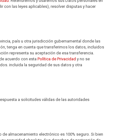
acidad
. Retendremos y usaremos sus Datos personales en
 con las leyes aplicables), resolver disputas y hacer
incia, país u otra jurisdicción gubernamental donde las
ión, tenga en cuenta que transferimos los datos, incluidos
ación representa su aceptación de esa transferencia.
 de acuerdo con esta
Política de Privacidad
y no se
os. incluida la seguridad de sus datos y otra
 respuesta a solicitudes válidas de las autoridades
o de almacenamiento electrónico es 100% seguro. Si bien