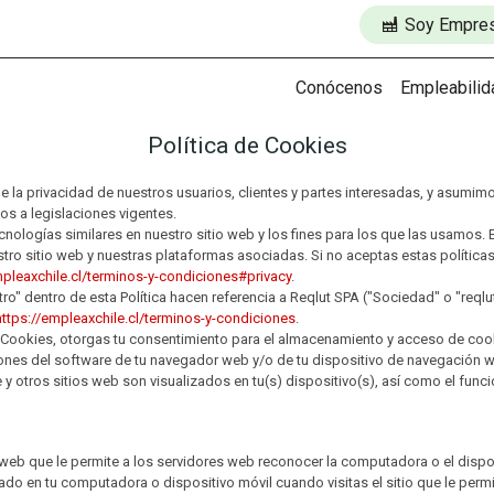
Soy Empre
Conócenos
Empleabilid
Política de Cookies
e la privacidad de nuestros usuarios, clientes y partes interesadas, y asumi
s a legislaciones vigentes.
nologías similares en nuestro sitio web y los fines para los que las usamos. 
stro sitio web y nuestras plataformas asociadas. Si no aceptas estas polític
mpleaxchile.cl/terminos-y-condiciones#privacy
.
ro" dentro de esta Política hacen referencia a Reqlut SPA ("Sociedad" o "reqlu
https://empleaxchile.cl/terminos-y-condiciones
.
e Cookies, otorgas tu consentimiento para el almacenamiento y acceso de cooki
iones del software de tu navegador web y/o de tu dispositivo de navegación we
 y otros sitios web son visualizados en tu(s) dispositivo(s), así como el fun
web que le permite a los servidores web reconocer la computadora o el dispo
 en tu computadora o dispositivo móvil cuando visitas el sitio que le permite