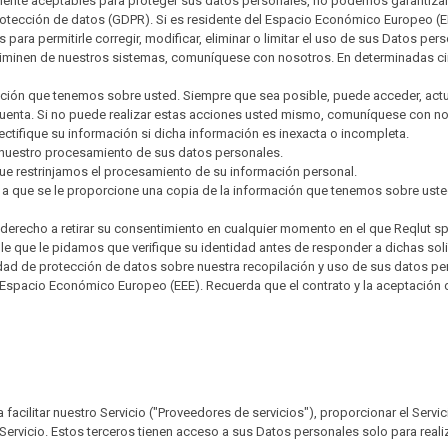
mente aceptables para proteger sus datos personales, no podemos garantizar
otección de datos (GDPR). Si es residente del Espacio Económico Europeo (EE
ara permitirle corregir, modificar, eliminar o limitar el uso de sus Datos per
iminen de nuestros sistemas, comuníquese con nosotros. En determinadas cir
mación que tenemos sobre usted. Siempre que sea posible, puede acceder, actua
cuenta. Si no puede realizar estas acciones usted mismo, comuníquese con n
rectifique su información si dicha información es inexacta o incompleta.
 nuestro procesamiento de sus datos personales.
 que restrinjamos el procesamiento de su información personal.
o a que se le proporcione una copia de la información que tenemos sobre uste
ne derecho a retirar su consentimiento en cualquier momento en el que Reqlut 
e que le pidamos que verifique su identidad antes de responder a dichas soli
idad de protección de datos sobre nuestra recopilación y uso de sus datos 
l Espacio Económico Europeo (EEE). Recuerda que el contrato y la aceptación 
cilitar nuestro Servicio ("Proveedores de servicios"), proporcionar el Servic
o Servicio. Estos terceros tienen acceso a sus Datos personales solo para real