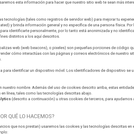
. Usaremos esta información para hacer que nuestro sitio web te sean más int
as tecnologías (tales como registros de servidor web) para mejorar tu experi
ted) y brinda información general y no específica de una persona física. Por 
 para identificarte personalmente, por lo tanto está anonimizada y no identi
nes distintos a los aquí descritos.
, balizas web (web beacons), o pixeles) son pequeñas porciones de código qu
prender cómo interactúas con las páginas y correos electrónicos de nuestro s
.
a para identificar un dispositivo móvil. Los identificadores de dispositivo se 
 en nuestro nombre. Además del uso de cookies descrito arriba, estas entida
s en línea, tales como las tecnologías descritas abajo.
lytics
(descrito a continuación) u otras cookies de terceros, para ayudarnos 
POR QUÉ LO HACEMOS?
rvicios que nos prestan) usaremos las cookies y las tecnologías descritas en e
mplo: