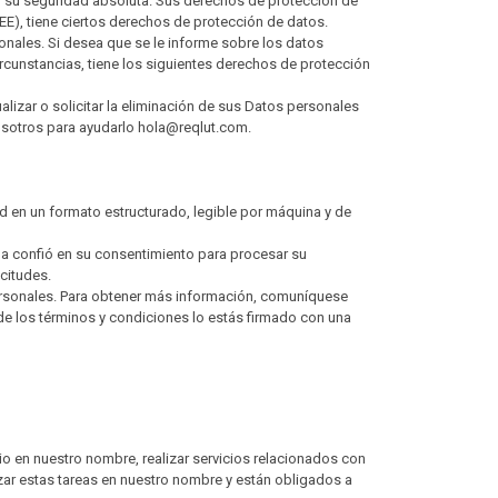
 su seguridad absoluta. Sus derechos de protección de
E), tiene ciertos derechos de protección de datos.
sonales. Si desea que se le informe sobre los datos
cunstancias, tiene los siguientes derechos de protección
lizar o solicitar la eliminación de sus Datos personales
osotros para ayudarlo hola@reqlut.com.
d en un formato estructurado, legible por máquina y de
spa confió en su consentimiento para procesar su
citudes.
personales. Para obtener más información, comuníquese
de los términos y condiciones lo estás firmado con una
io en nuestro nombre, realizar servicios relacionados con
izar estas tareas en nuestro nombre y están obligados a