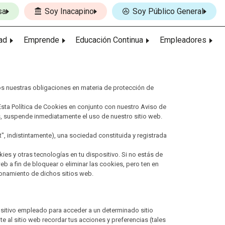
sa
Soy Inacapino
Soy Público General
ad
Emprende
Educación Continua
Empleadores
mos nuestras obligaciones en materia de protección de
Esta Política de Cookies en conjunto con nuestro Aviso de
as, suspende inmediatamente el uso de nuestro sitio web.
t", indistintamente), una sociedad constituida y registrada
es y otras tecnologías en tu dispositivo. Si no estás de
b a fin de bloquear o eliminar las cookies, pero ten en
cionamiento de dichos sitios web.
sitivo empleado para acceder a un determinado sitio
 al sitio web recordar tus acciones y preferencias (tales