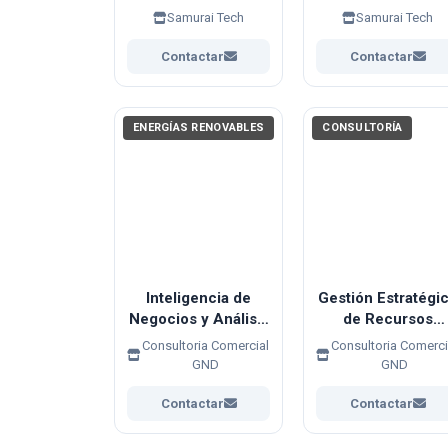
Emprendedores y
Celulares
Samurai Tech
Samurai Tech
Profesionales
(Pantallas, Baterí
y Software)
Contactar
Contactar
ENERGÍAS RENOVABLES
CONSULTORÍA
Inteligencia de
Gestión Estratégi
Negocios y Análisis
de Recursos
Estratégico en
Humanos
Consultoria Comercial
Consultoria Comerci
Energías
GND
GND
Renovables
Contactar
Contactar