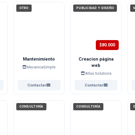
OTRO
PUBLICIDAD Y DISEÑO
$80.000
Mantenimiento
Creacion página
web
MecanicaSimple
Atlas Solutions
Contactar
Contactar
CONSULTORÍA
CONSULTORÍA