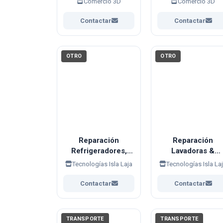
Comercio 3D
Comercio 3D
impresión 3D ✨
Contactar
Contactar
OTRO
OTRO
Reparación
Reparación
Refrigeradores,
Lavadoras &
Congeladoras &
Secadoras
Tecnologías Isla Laja
Tecnologías Isla La
Conservadoras
Contactar
Contactar
TRANSPORTE
TRANSPORTE