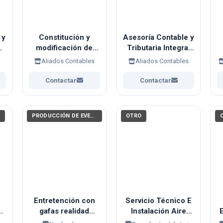
 y
Constitución y
Asesoría Contable y
modificación de
Tributaria Integral
s
Empresas
para
s
Aliados Contables
Aliados Contables
Organizaciones y
Profesionales.
Contactar
Contactar
PRODUCCIÓN DE EVENTOS / ENTRETENIMIENTO
OTRO
Entretención con
Servicio Técnico E
gafas realidad
Instalación Aire
n
virtual
Acondicionado