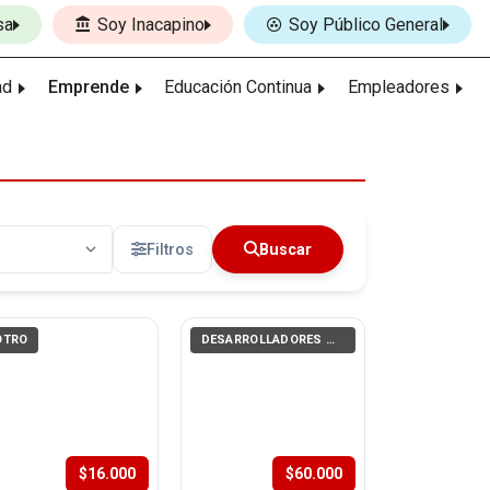
sa
Soy Inacapino
Soy Público General
ad
Emprende
Educación Continua
Empleadores
Filtros
Buscar
OTRO
DESARROLLADORES WEB, APPS (PROGRAMACIÓN)
$16.000
$60.000