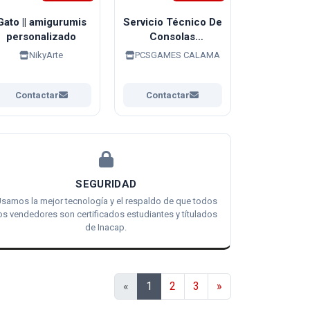
Gato || amigurumis
Servicio Técnico De
personalizado
Consolas
Videojuegos
NikyArte
PCSGAMES CALAMA
Contactar
Contactar
SEGURIDAD
samos la mejor tecnología y el respaldo de que todos
os vendedores son certificados estudiantes y títulados
de Inacap.
Siguiente
«
1
2
3
»