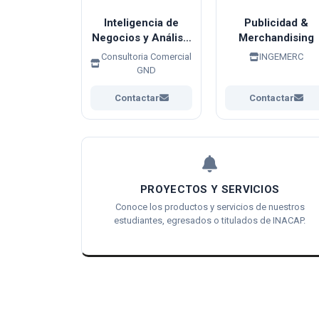
Inteligencia de
Publicidad &
Negocios y Análisis
Merchandising
Estratégico en
Consultoria Comercial
INGEMERC
Energías
GND
Renovables
Contactar
Contactar
PROYECTOS Y SERVICIOS
Conoce los productos y servicios de nuestros
estudiantes, egresados o titulados de INACAP.