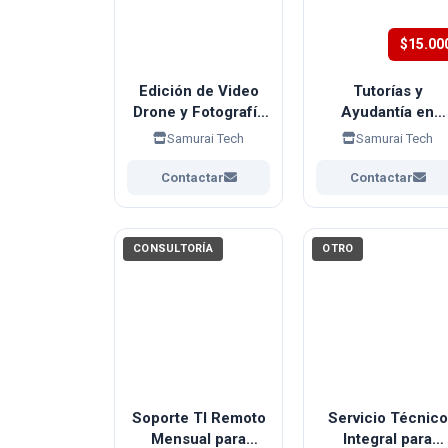
$15.00
Edición de Video
Tutorías y
Drone y Fotografía
Ayudantía en
Aérea para
Informática,
Samurai Tech
Samurai Tech
Terrenos Rurales
Programación y
Redes
Contactar
Contactar
CONSULTORÍA
OTRO
Soporte TI Remoto
Servicio Técnico
Mensual para
Integral para