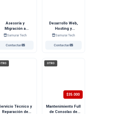
Asesoría y
Desarrollo Web,
Migración a
Hosting y
Correos
Webmaster para
Samurai Tech
Samurai Tech
Corporativos
Emprendedores
Google Workspace
Contactar
Contactar
/ Microsoft 365)
OTRO
OTRO
$35.000
Servicio Técnico y
Mantenimiento Full
Reparación de
de Consolas de