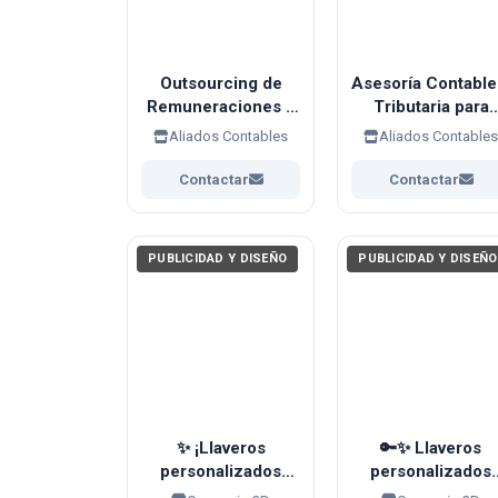
Outsourcing de
Asesoría Contable
Remuneraciones y
Tributaria para
Gestión Laboral.
ONG, Fundacione
Aliados Contables
Aliados Contable
y Entidades sin
Fines de Lucro
Contactar
Contactar
PUBLICIDAD Y DISEÑO
PUBLICIDAD Y DISEÑO
✨ ¡Llaveros
🔑✨ Llaveros
personalizados
personalizados
impresos en 3D! ✨
para empresas e