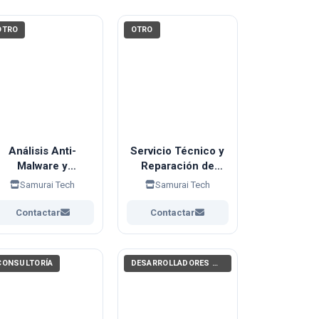
OTRO
OTRO
Análisis Anti-
Servicio Técnico y
Malware y
Reparación de
Ciberseguridad
Computadores
Samurai Tech
Samurai Tech
Personal (Samurai
(Notebooks y PCs)
Tech)
Contactar
Contactar
CONSULTORÍA
DESARROLLADORES WEB, APPS (PROGRAMACIÓN)