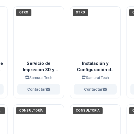
OTRO
OTRO
le
Servicio de
Instalación y
de
Impresión 3D y
Configuración de
Modelado de
Cámaras de
Samurai Tech
Samurai Tech
Piezas a Pedido
Seguridad (CCTV /
IP)
Contactar
Contactar
 Y CAPACITACIONES
CONSULTORÍA
CONSULTORÍA