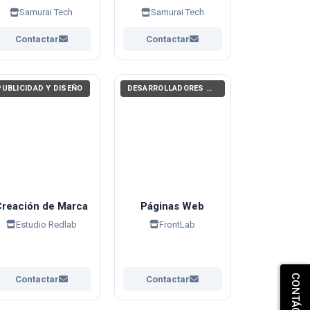
Consolas de
video juegos
Samurai Tech
Samurai Tech
Videojuegos
Contactar
Contactar
PUBLICIDAD Y DISEÑO
DESARROLLADORES WEB, APPS (PROGRAMACIÓN)
Creación de Marca
Páginas Web
Estudio Redlab
FrontLab
Contactar
Contactar