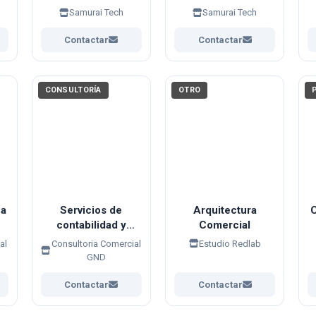
PCs (Limpieza y
Formateo de
Samurai Tech
Samurai Tech
as
Pasta Térmica)
Computadores
(PC/Mac)
Contactar
Contactar
CONSULTORÍA
OTRO
ca
Servicios de
Arquitectura
contabilidad y
Comercial
tributación
al
Consultoria Comercial
Estudio Redlab
GND
Contactar
Contactar