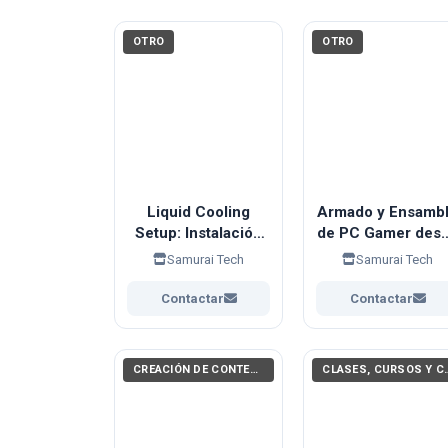
OTRO
OTRO
Liquid Cooling
Armado y Ensamb
Setup: Instalación
de PC Gamer des
de Refrigeraciones
Cero
Samurai Tech
Samurai Tech
Líquidas y Aire PC
Gamer
Contactar
Contactar
CREACIÓN DE CONTENIDO AUDIOVISUAL
CLASES, CURSOS