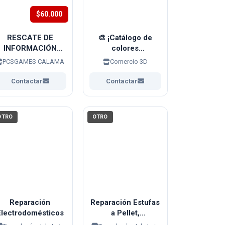
$60.000
RESCATE DE
🎨 ¡Catálogo de
INFORMACIÓN
colores
DAÑADA O
disponibles! 🎨
PCSGAMES CALAMA
Comercio 3D
PERDIDA
Contactar
Contactar
OTRO
OTRO
Reparación
Reparación Estufas
Electrodomésticos
a Pellet,
Calefactores