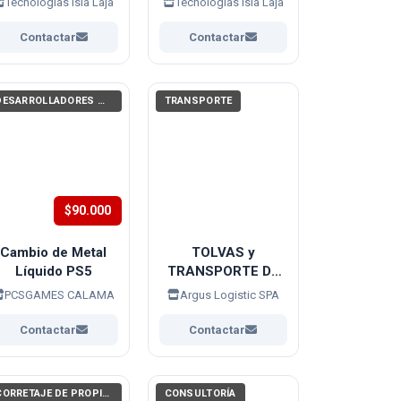
Tecnologías Isla Laja
Tecnologías Isla Laja
Eléctricos & Laser
Parafina
Contactar
Contactar
DESARROLLADORES WEB, APPS (PROGRAMACIÓN)
TRANSPORTE
$90.000
Cambio de Metal
TOLVAS y
Líquido PS5
TRANSPORTE DE
MAQUINARIAS
PCSGAMES CALAMA
Argus Logistic SPA
Contactar
Contactar
CORRETAJE DE PROPIEDADES
CONSULTORÍA