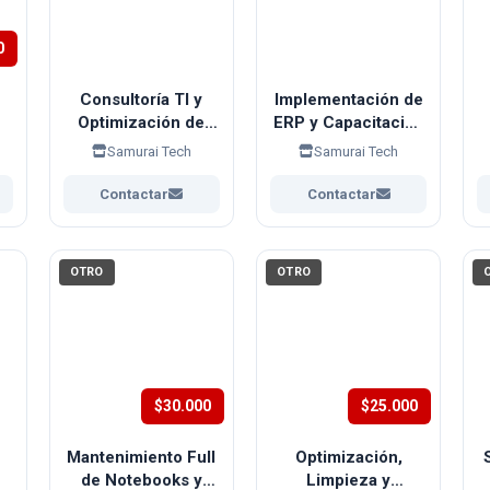
0
Consultoría TI y
Implementación de
Optimización de
ERP y Capacitación
Procesos para
de Personal
Samurai Tech
Samurai Tech
PYMES
(
Contactar
Contactar
OTRO
OTRO
$30.000
$25.000
Mantenimiento Full
Optimización,
de Notebooks y
Limpieza y