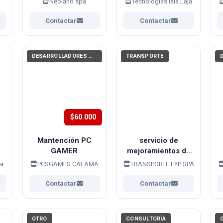
Neoland spa
Tecnologías Isla Laja
Contactar
Contactar
DESARROLLADORES WEB, APPS (PROGRAMACIÓN)
TRANSPORTE
$60.000
Mantención PC
servicio de
GAMER
mejoramientos de
accesos, caminos ,
ja
PCSGAMES CALAMA
TRANSPORTE FYP SPA
acopio de material ,
movimiento de
Contactar
Contactar
tierra , obras de
construcción
OTRO
CONSULTORÍA