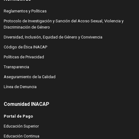
(abre en nueva ventana)
Reglamentos y Políticas
(abre en nueva ventana)
Protocolo de Investigación y Sanción del Acoso Sexual, Violencia y
Discriminación de Género
(abre en nueva ventana)
Diversidad, Inclusión, Equidad de Género y Convivencia
(abre en nueva ventana)
Código de Ética INACAP
(abre en nueva ventana)
Políticas de Privacidad
(abre en nueva ventana)
Transparencia
(abre en nueva ventana)
Aseguramiento de la Calidad
(abre en nueva ventana)
Línea de Denuncia
Comunidad INACAP
Portal de Pago
(abre en nueva ventana)
Educación Superior
(abre en nueva ventana)
Educación Continua