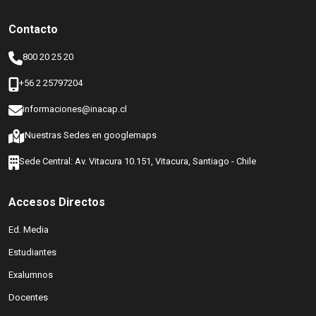
Contacto
800 20 25 20
+56 2 25797204
informaciones@inacap.cl
(abre en nueva ventana)
Nuestras Sedes en googlemaps
Sede Central: Av. Vitacura 10.151, Vitacura, Santiago - Chile
Accesos Directos
(abre en nueva ventana)
Ed. Media
(abre en nueva ventana)
Estudiantes
Exalumnos
(abre en nueva ventana)
Docentes