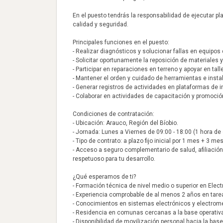
En el puesto tendrás la responsabilidad de ejecutar 
calidad y seguridad.
Principales funciones en el puesto:
- Realizar diagnósticos y solucionar fallas en equipos 
- Solicitar oportunamente la reposición de materiales 
- Participar en reparaciones en terreno y apoyar en ta
- Mantener el orden y cuidado de herramientas e insta
- Generar registros de actividades en plataformas de 
- Colaborar en actividades de capacitación y promoción
Condiciones de contratación:
- Ubicación: Arauco, Región del Bíobio.
- Jornada: Lunes a Viernes de 09:00 - 18:00 (1 hora de 
- Tipo de contrato: a plazo fijo inicial por 1 mes + 3 me
- Acceso a seguro complementario de salud, afiliación
respetuoso para tu desarrollo.
¿Qué esperamos de ti?
- Formación técnica de nivel medio o superior en Ele
- Experiencia comprobable de al menos 2 años en ta
- Conocimientos en sistemas electrónicos y electro
- Residencia en comunas cercanas a la base operativ
- Disponibilidad de movilización personal hacia la base