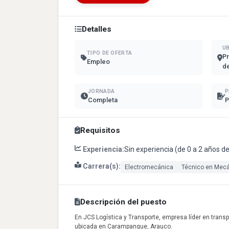
Detalles
U
TIPO DE OFERTA
Pr
Empleo
de
JORNADA
P
Completa
P
Requisitos
Experiencia:
Sin experiencia (de 0 a 2 años d
Carrera(s):
Electromecánica
Técnico en Mecá
Descripción del puesto
En JCS Logística y Transporte, empresa líder en trans
ubicada en Carampangue, Arauco.