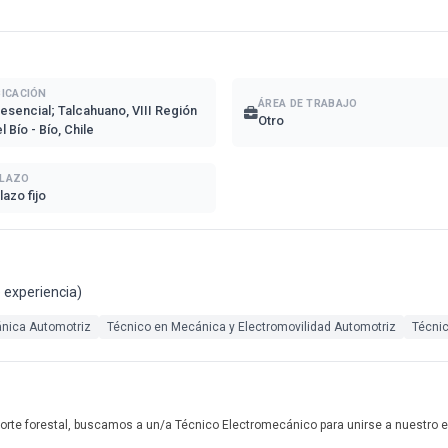
BICACIÓN
ÁREA DE TRABAJO
esencial; Talcahuano, VIII Región
Otro
l Bío - Bío, Chile
LAZO
lazo fijo
e experiencia)
nica Automotriz
Técnico en Mecánica y Electromovilidad Automotriz
Técni
porte forestal, buscamos a un/a Técnico Electromecánico para unirse a nuestro eq