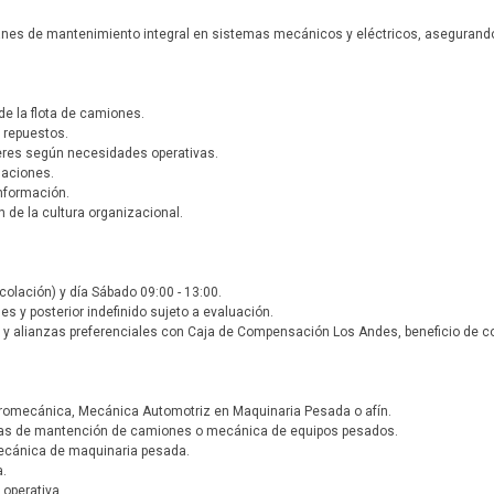
planes de mantenimiento integral en sistemas mecánicos y eléctricos, asegurando
de la flota de camiones.
y repuestos.
lleres según necesidades operativas.
laciones.
información.
 de la cultura organizacional.
colación) y día Sábado 09:00 - 13:00.
ses y posterior indefinido sujeto a evaluación.
 y alianzas preferenciales con Caja de Compensación Los Andes, beneficio de col
ctromecánica, Mecánica Automotriz en Maquinaria Pesada o afín.
reas de mantención de camiones o mecánica de equipos pesados.
mecánica de maquinaria pesada.
a.
 operativa.