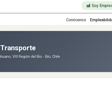
Soy Empre
Conócenos
Empleabilid
 Transporte
huano, VIII Región del Bío - Bío, Chile