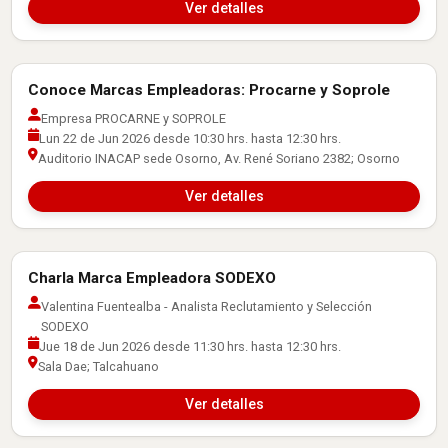
Ver detalles
Conoce Marcas Empleadoras: Procarne y Soprole
Actividades con Empresas
Empresa PROCARNE y SOPROLE
Lun 22 de Jun 2026 desde 10:30 hrs. hasta 12:30 hrs.
Auditorio INACAP sede Osorno, Av. René Soriano 2382; Osorno
Ver detalles
Charla Marca Empleadora SODEXO
Actividades con Empresas
Valentina Fuentealba - Analista Reclutamiento y Selección
SODEXO
Jue 18 de Jun 2026 desde 11:30 hrs. hasta 12:30 hrs.
Sala Dae; Talcahuano
Ver detalles