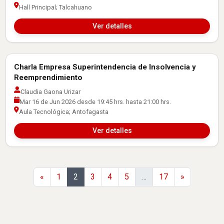
Hall Principal; Talcahuano
Ver detalles
Charla Empresa Superintendencia de Insolvencia y
Actividades con Empresas
Reemprendimiento
Claudia Gaona Urizar
Mar 16 de Jun 2026 desde 19:45 hrs. hasta 21:00 hrs.
Aula Tecnológica; Antofagasta
Ver detalles
Anterior
Siguiente
«
1
2
3
4
5
…
17
»