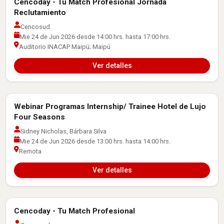
Cencoday - Tu Match Profesional Jornada
Actividades con Empresas
Reclutamiento
Cencosud
Mie 24 de Jun 2026 desde 14:00 hrs. hasta 17:00 hrs.
Auditorio INACAP Maipú; Maipú
Ver detalles
Webinar Programas Internship/ Trainee Hotel de Lujo
Actividades con Empresas
Four Seasons
Sidney Nicholas, Bárbara Silva
Mie 24 de Jun 2026 desde 13:00 hrs. hasta 14:00 hrs.
Remota
Ver detalles
Cencoday - Tu Match Profesional
Actividades con Empresas