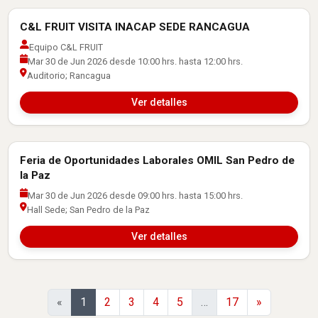
C&L FRUIT VISITA INACAP SEDE RANCAGUA
Actividades con Empresas
Equipo C&L FRUIT
Mar 30 de Jun 2026 desde 10:00 hrs. hasta 12:00 hrs.
Auditorio; Rancagua
Ver detalles
Feria de Oportunidades Laborales OMIL San Pedro de
Actividades con Empresas
la Paz
Mar 30 de Jun 2026 desde 09:00 hrs. hasta 15:00 hrs.
Hall Sede; San Pedro de la Paz
Ver detalles
Siguiente
«
1
2
3
4
5
…
17
»